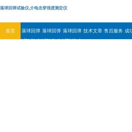
落球回弹试验仪,介电击穿强度测定仪
首页
落球回弹
落球回弹
落球回弹
技术文章
售后服务
成
试验仪,介
试验仪,介
试验仪,介
电击穿强
电击穿强
电击穿强
度测定仪
度测定仪
度测定仪