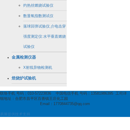
灼热丝燃烧试验仪
数显氧指数测试仪
落球回弹试验仪,介电击穿
强度测定仪:水平垂直燃烧
试验仪
金属检测仪器
X射线异物检测机
焙烧炉试验机
联络手机 号码：010-57223836 中国电信手机 号码：13581986395 工司详
细地址：合肥市昌平区百善镇王庄化工园
Email：1770844735@qq.com
易展提供技术支持