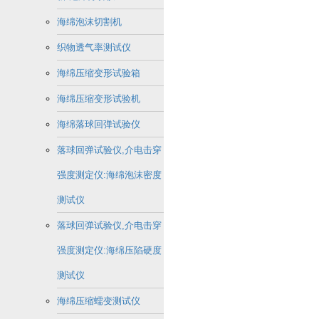
海绵泡沫切割机
织物透气率测试仪
海绵压缩变形试验箱
海绵压缩变形试验机
海绵落球回弹试验仪
落球回弹试验仪,介电击穿
强度测定仪:海绵泡沫密度
测试仪
落球回弹试验仪,介电击穿
强度测定仪:海绵压陷硬度
测试仪
海绵压缩蠕变测试仪