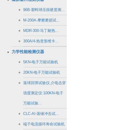
96B-塑料球压痕硬度测...
M-200A-摩擦磨损试...
MDR-300-马丁耐热...
300A/4-热变形维卡...
力学性能检测仪器
5KN-电子万能试验机
20KN-电子万能试验机
落球回弹试验仪,介电击穿
强度测定仪:100KN-电子
万能试验...
CLC-AI-落锤冲击试...
端子电流循环寿命试验机