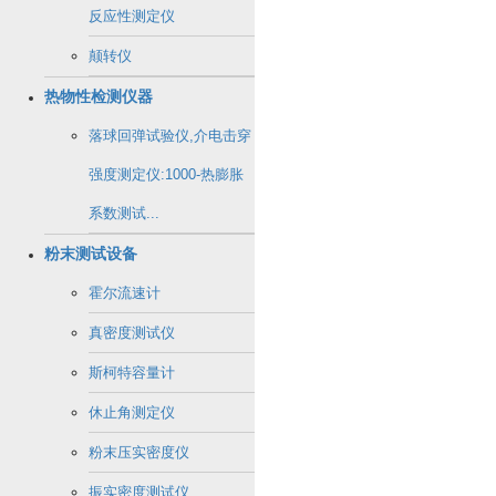
反应性测定仪
颠转仪
热物性检测仪器
落球回弹试验仪,介电击穿
强度测定仪:1000-热膨胀
系数测试...
粉末测试设备
霍尔流速计
真密度测试仪
斯柯特容量计
休止角测定仪
粉末压实密度仪
振实密度测试仪