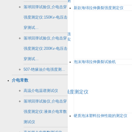
度测定仪:电池隔膜电弱点测
试仪
落球回弹试验仪,介电击穿
新款海绵拉伸撕裂强度测定仪
橡胶塑料检测仪器
力学性能检测仪器
强度测定仪:150Kv-电压击
海绵泡沫材料检测仪器
穿测试...
受电弓/碳滑板检测仪器
落球回弹试验仪,介电击穿强
落球回弹试验仪,介电击穿
度测定仪:材料热物理性能实
验设备
强度测定仪:200Kv-电压击
热物性检测仪器
粉末测试设备
穿测试...
比表面测试仪
泡沫海绵拉伸撕裂试验机
电池检测
507-绝缘油介电强度测...
燃烧性能试验机
金属检测仪器
介电常数
焙烧炉试验机
高温介电温谱测试仪
落球回弹试验仪,介电击穿强度测定仪
落球回弹试验仪,介电击穿
2023
2022
强度测定仪:液体介电常数
硬质泡沫塑料拉伸性能的测定仪
综合
测试仪
技术文章