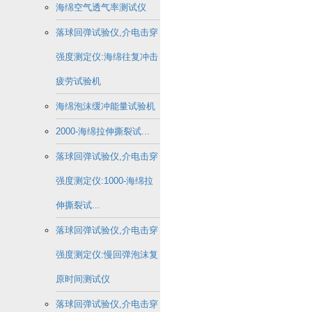
海绵空气透气率测试仪
落球回弹试验仪,介电击穿
强度测定仪:海绵往复冲击
疲劳试验机
海绵泡沫缓冲能量试验机
2000-海绵拉伸撕裂试...
落球回弹试验仪,介电击穿
强度测定仪:1000-海绵拉
伸撕裂试...
落球回弹试验仪,介电击穿
强度测定仪:慢回弹泡沫复
原时间测试仪
落球回弹试验仪,介电击穿