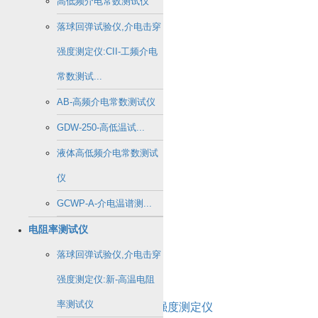
高低频介电常数测试仪
综合
电池检测
落球回弹试验仪,介电击穿
热膨胀
强度测定仪:CII-工频介电
电阻率
比表面
常数测试...
橡胶检测
介电常数
AB-高频介电常数测试仪
塑料滑动摩擦磨损试验机
冲击试验机
GDW-250-高低温试...
电学性能检测设备
海绵系列检测设备
液体高低频介电常数测试
粉尘微粒测试仪器
仪
售后服务
GCWP-A-介电温谱测...
成功案例
电阻率测试仪
落球回弹试验仪,介电击穿
资料下载
强度测定仪:新-高温电阻
导热系数国标标准
率测试仪
落球回弹试验仪,介电击穿强度测定仪