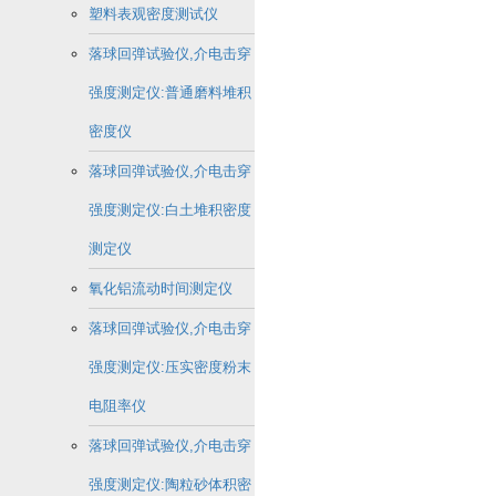
塑料表观密度测试仪
落球回弹试验仪,介电击穿
强度测定仪:普通磨料堆积
密度仪
落球回弹试验仪,介电击穿
强度测定仪:白土堆积密度
测定仪
氧化铝流动时间测定仪
落球回弹试验仪,介电击穿
强度测定仪:压实密度粉末
电阻率仪
落球回弹试验仪,介电击穿
强度测定仪:陶粒砂体积密