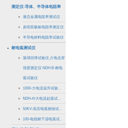
测定仪:导体、半导体电阻率
液态金属电阻率测试仪
炭纸双极板电阻率测定仪
半导电材料电阻率试验仪
耐电弧测试仪
落球回弹试验仪,介电击穿
强度测定仪:NDH-B-耐电
弧试验仪
1000-大电流温升试验...
NDH-AI大电流起弧试...
50KV-高压电弧烧蚀试...
100-电线耐干湿电弧试...