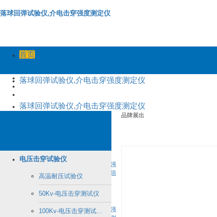
落球回弹试验仪,介电击穿强度测定仪
首页
落球回弹试验仪,介电击穿强度测定仪
落球回弹试验仪,介电击穿强度测定仪
品牌展出
电压击穿试验仪
介电常数
电阻率测试仪
粉末电阻率测试仪
电压击穿试验仪
落球回弹试验仪,介电击穿强
度测定仪:导体、半导体电阻
高温耐压试验仪
率
耐电弧测试仪
50Kv-电压击穿测试仪
漏电起痕试验仪
落球回弹试验仪,介电击穿强
100Kv-电压击穿测试...