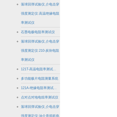
落球回弹试验仪,介电击穿
强度测定仪:高温绝缘电阻
率测试仪
石墨电极电阻率测试仪
落球回弹试验仪,介电击穿
强度测定仪:210-炭块电阻
率测试仪
121T-高温电阻率测试...
多功能极片电阻测量系统
121A-绝缘电阻率测试...
点对点对地电组率测试仪
落球回弹试验仪,介电击穿
强度测定仪:油介质损耗电