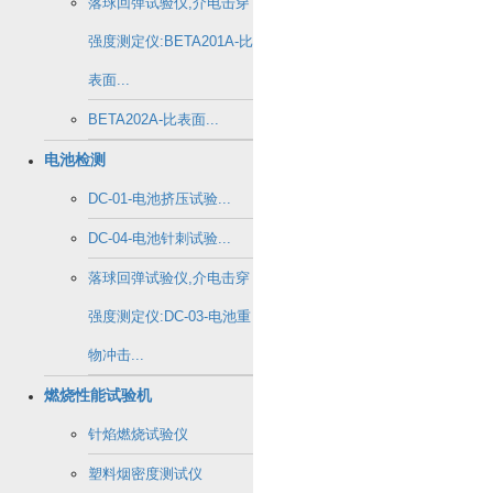
落球回弹试验仪,介电击穿
强度测定仪:BETA201A-比
表面...
BETA202A-比表面...
电池检测
DC-01-电池挤压试验...
DC-04-电池针刺试验...
落球回弹试验仪,介电击穿
强度测定仪:DC-03-电池重
物冲击...
燃烧性能试验机
针焰燃烧试验仪
塑料烟密度测试仪