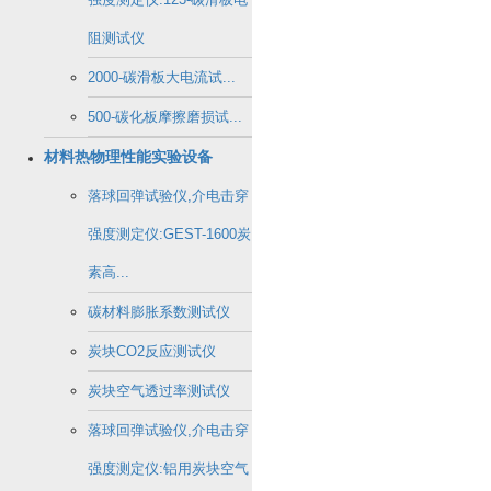
阻测试仪
2000-碳滑板大电流试...
500-碳化板摩擦磨损试...
材料热物理性能实验设备
落球回弹试验仪,介电击穿
强度测定仪:GEST-1600炭
素高...
碳材料膨胀系数测试仪
炭块CO2反应测试仪
炭块空气透过率测试仪
落球回弹试验仪,介电击穿
强度测定仪:铝用炭块空气