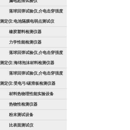
漏电起痕试验仪
落球回弹试验仪,介电击穿强度
测定仪:电池隔膜电弱点测试仪
橡胶塑料检测仪器
力学性能检测仪器
落球回弹试验仪,介电击穿强度
测定仪:海绵泡沫材料检测仪器
落球回弹试验仪,介电击穿强度
测定仪:受电弓/碳滑板检测仪器
材料热物理性能实验设备
热物性检测仪器
粉末测试设备
比表面测试仪