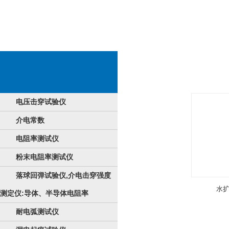
物品表现
电压击穿试验仪
介电常数
电阻率测试仪
粉末电阻率测试仪
落球回弹试验仪,介电击穿强度
水
测定仪:导体、半导体电阻率
耐电弧测试仪