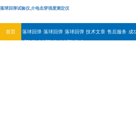
落球回弹试验仪,介电击穿强度测定仪
首页
落球回弹
落球回弹
落球回弹
技术文章
售后服务
成
试验仪,介
试验仪,介
试验仪,介
电击穿强
电击穿强
电击穿强
度测定仪
度测定仪
度测定仪