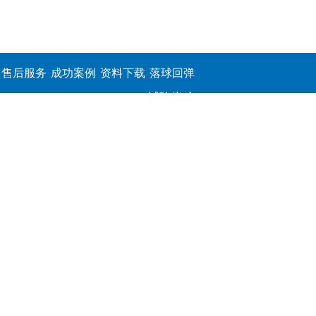
售后服务
成功案例
资料下载
落球回弹
试验仪,介
电击穿强
度测定仪