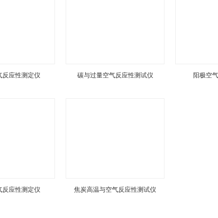
气反应性测定仪
碳与过量空气反应性测试仪
阳极空
气反应性测定仪
焦炭高温与空气反应性测试仪