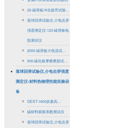
25-碳滑板冲击疲劳试验...
落球回弹试验仪,介电击穿
强度测定仪:123-碳滑板电
阻测试仪
2000-碳滑板大电流试...
500-碳化板摩擦磨损试...
落球回弹试验仪,介电击穿强度
测定仪:材料热物理性能实验设
备
GEST-1600炭素高...
碳材料膨胀系数测试仪
落球回弹试验仪,介电击穿