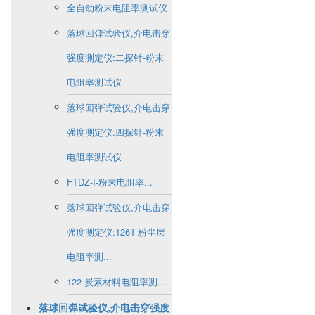
全自动粉末电阻率测试仪
落球回弹试验仪,介电击穿
强度测定仪:二探针-粉末
电阻率测试仪
落球回弹试验仪,介电击穿
强度测定仪:四探针-粉末
电阻率测试仪
FTDZ-I-粉末电阻率...
落球回弹试验仪,介电击穿
强度测定仪:126T-粉尘层
电阻率测...
122-炭素材料电阻率测...
落球回弹试验仪,介电击穿强度