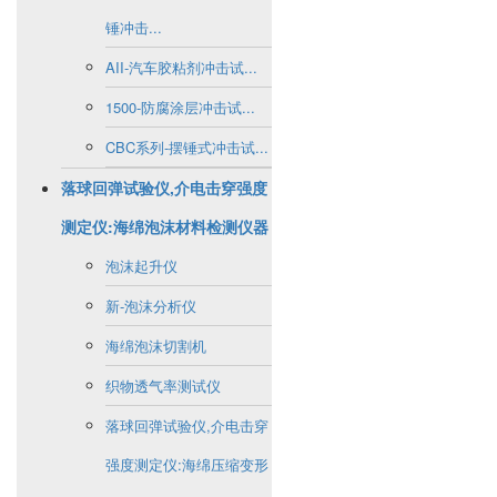
锤冲击...
AII-汽车胶粘剂冲击试...
1500-防腐涂层冲击试...
CBC系列-摆锤式冲击试...
落球回弹试验仪,介电击穿强度
测定仪:海绵泡沫材料检测仪器
泡沫起升仪
新-泡沫分析仪
海绵泡沫切割机
织物透气率测试仪
落球回弹试验仪,介电击穿
强度测定仪:海绵压缩变形