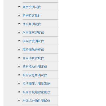
真密度测试仪
斯柯特容量计
休止角测定仪
粉末压实密度仪
振实密度测试仪
颗粒图像分析仪
全自动真密度仪
塑料流动性测定仪
粉尘安息角测试仪
多功能压力测量系统
粉末自然堆积密度仪
粉体综合物性测试仪