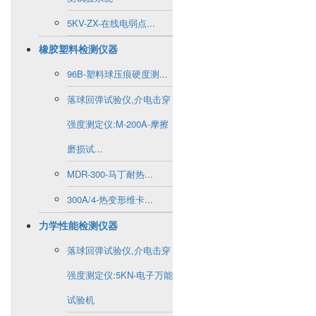
5KV-ZX-在线电弱点...
橡胶塑料检测仪器
96B-塑料球压痕硬度测...
落球回弹试验仪,介电击穿
强度测定仪:M-200A-摩擦
磨损试...
MDR-300-马丁耐热...
300A/4-热变形维卡...
力学性能检测仪器
落球回弹试验仪,介电击穿
强度测定仪:5KN-电子万能
试验机