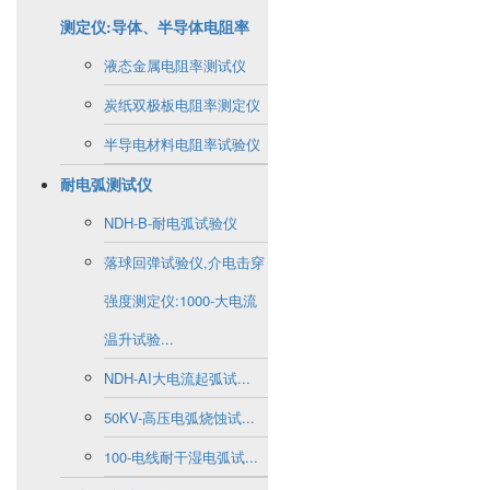
测定仪:导体、半导体电阻率
液态金属电阻率测试仪
炭纸双极板电阻率测定仪
半导电材料电阻率试验仪
耐电弧测试仪
NDH-B-耐电弧试验仪
落球回弹试验仪,介电击穿
强度测定仪:1000-大电流
温升试验...
NDH-AI大电流起弧试...
50KV-高压电弧烧蚀试...
100-电线耐干湿电弧试...