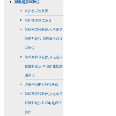
漏电起痕试验仪
水扩散试验装置
水扩散水煮试验台
落球回弹试验仪,介电击穿
强度测定仪:高压漏电起痕
试验仪
落球回弹试验仪,介电击穿
强度测定仪:耐电痕化指数
测试仪
绝缘子漏电起痕试验仪
落球回弹试验仪,介电击穿
强度测定仪耐漏电起痕试
验仪