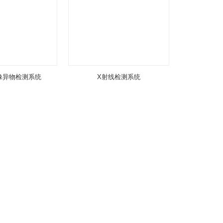
像异物检测系统
X射线检测系统